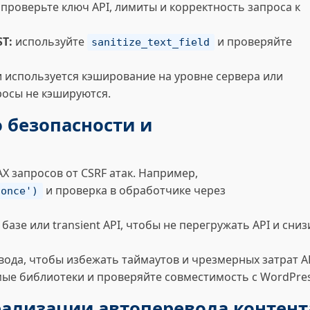
проверьте ключ API, лимиты и корректность запроса к
T:
используйте
и проверяйте
sanitize_text_field
 используется кэширование на уровне сервера или
просы не кэшируются.
 безопасности и
X запросов от CSRF атак. Например,
и проверка в обработчике через
nonce')
азе или transient API, чтобы не перегружать API и сниз
вода, чтобы избежать таймаутов и чрезмерных затрат AP
ые библиотеки и проверяйте совместимость с WordPres
еализации автоперевода контент