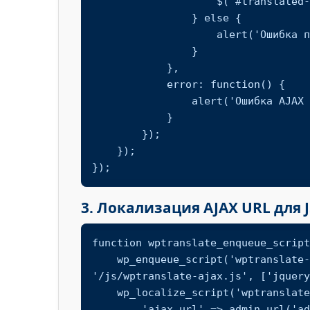
                    $('#translated-text').text(response.data.translated);

                } else {

                    alert('Ошибка перевода: ' + response.data);

                }

            },

            error: function() {

                alert('Ошибка AJAX запроса');

            }

        });

    });

});
3. Локализация AJAX URL для J
function wptranslate_enqueue_script
    wp_enqueue_script('wptranslate-ajax', get_template_directory_uri() . 
'/js/wptranslate-ajax.js', ['jquery
    wp_localize_script('wptranslate-ajax', 'wptranslate_ajax', [

        'ajax_url' => admin_url('admin-ajax.php')
