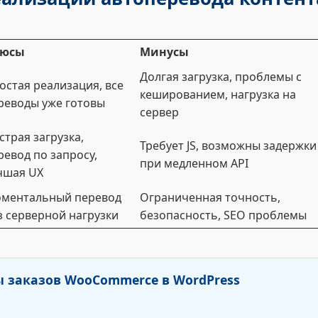
люсы
Минусы
Долгая загрузка, проблемы с
остая реализация, все
кешированием, нагрузка на
реводы уже готовы
сервер
страя загрузка,
Требует JS, возможны задержки
ревод по запросу,
при медленном API
чшая UX
ментальный перевод
Ограниченная точность,
з серверной нагрузки
безопасность, SEO проблемы
ы заказов WooCommerce в WordPress