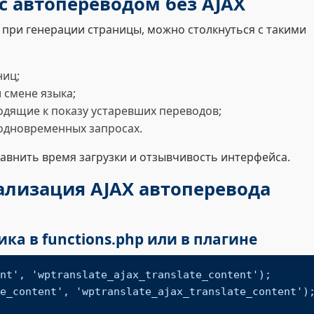
с автопереводом без AJAX
 при генерации страницы, можно столкнуться с такими
ниц;
 смене языка;
дящие к показу устаревших переводов;
 одновременных запросах.
авнить время загрузки и отзывчивость интерфейса.
ализация AJAX автоперевода
ика в functions.php или в плагине
nt', 'wptranslate_ajax_translate_content');

e_content', 'wptranslate_ajax_translate_content');