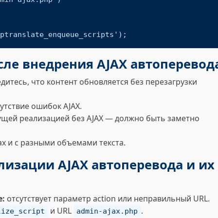
ptranslate_enqueue_scripts');
сле внедрения AJAX автоперевод
дитесь, что контент обновляется без перезагрузки
утствие ошибок AJAX.
ущей реализацией без AJAX — должно быть заметно
ах и с разными объемами текста.
лизации AJAX автоперевода и их
е:
отсутствует параметр action или неправильный URL.
и URL
.
lize_script
admin-ajax.php