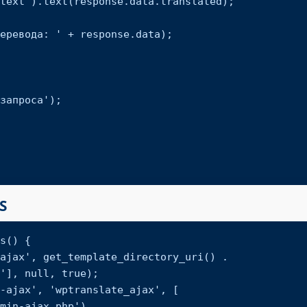
S
s() {

'], null, true);
