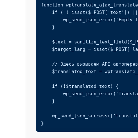
function wptranslate_ajax_translate
    if ( ! isset($_POST['text']) || empty($_POST['text']) ) {

        wp_send_json_error('Empty text');

    }

    $text = sanitize_text_field($_POST['text']);

    $target_lang = isset($_POST['lang']) ? sanitize_text_field($_POST['lang']) : 'en';

    // Здесь вызываем API автоперевода, например, DeepL, Google Translate и т.п.

    $translated_text = wptranslate_call_translation_api($text, $target_lang);

    if (!$translated_text) {

        wp_send_json_error('Translation failed');

    }

    wp_send_json_success(['translated' => $translated_text]);

}