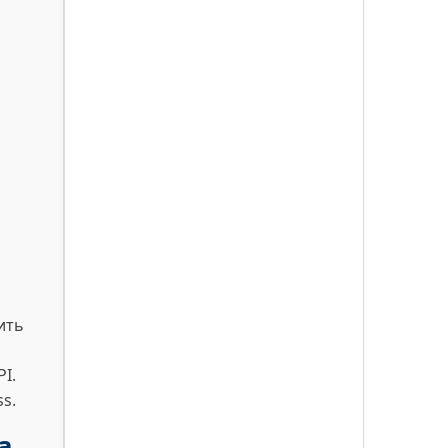
ить
I.
s.
а