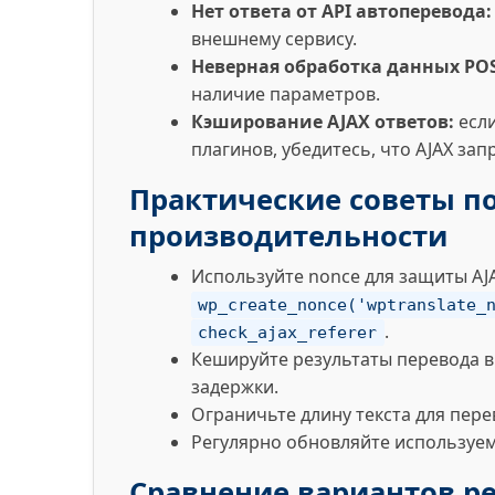
Нет ответа от API автоперевода:
внешнему сервису.
Неверная обработка данных POS
наличие параметров.
Кэширование AJAX ответов:
если
плагинов, убедитесь, что AJAX за
Практические советы по
производительности
Используйте nonce для защиты AJA
wp_create_nonce('wptranslate_
.
check_ajax_referer
Кешируйте результаты перевода в б
задержки.
Ограничьте длину текста для пере
Регулярно обновляйте используем
Сравнение вариантов р