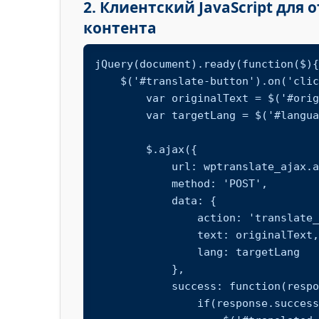
2. Клиентский JavaScript для
контента
jQuery(document).ready(function($){

    $('#translate-button').on('click', function(){

        var originalText = $('#original-text').text();

        var targetLang = $('#language-select').val();

        $.ajax({

            url: wptranslate_ajax.ajax_url,

            method: 'POST',

            data: {

                action: 'translate_content',

                text: originalText,

                lang: targetLang

            },

            success: function(response) {

                if(response.success) {
