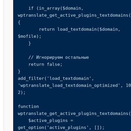
    if (in_array($domain, 
wptranslate_get_active_plugins_textdomains(
{

        return load_textdomain($domain, 
$mofile);

    }

    // Игнорируем остальные

    return false;

}

add_filter('load_textdomain', 
'wptranslate_load_textdomain_optimized', 10
2);

function 
wptranslate_get_active_plugins_textdomains(
    $active_plugins = 
get_option('active_plugins', []);
