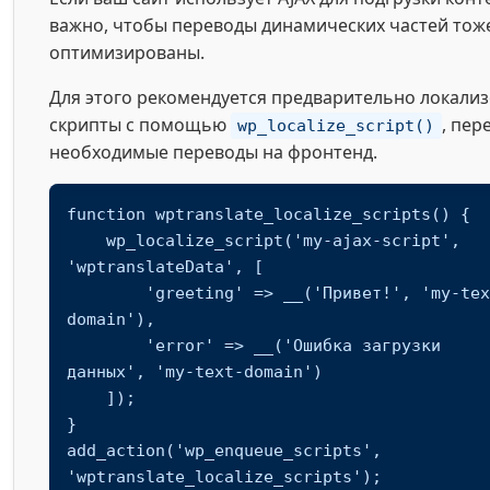
важно, чтобы переводы динамических частей тож
оптимизированы.
Для этого рекомендуется предварительно локали
скрипты с помощью
, пер
wp_localize_script()
необходимые переводы на фронтенд.
function wptranslate_localize_scripts() {

    wp_localize_script('my-ajax-script', 
'wptranslateData', [

        'greeting' => __('Привет!', 'my-text-
domain'),

        'error' => __('Ошибка загрузки 
данных', 'my-text-domain')

    ]);

}

add_action('wp_enqueue_scripts', 
'wptranslate_localize_scripts');