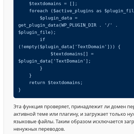
    $textdomains = [];

    foreach ($active_plugins as $plugin_file) {

        $plugin_data = 
get_plugin_data(WP_PLUGIN_DIR . '/' . 
$plugin_file);

        if 
(!empty($plugin_data['TextDomain'])) {

            $textdomains[] = 
$plugin_data['TextDomain'];

        }

    }

    return $textdomains;

}
Эта функция проверяет, принадлежит ли домен пе
активной теме или плагину, и загружает только н
языковые файлы. Таким образом исключается загр
ненужных переводов.