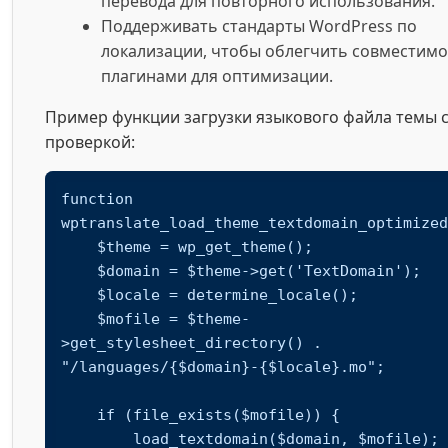
перевода для повторного использования.
Поддерживать стандарты WordPress по
локализации, чтобы облегчить совместимо
плагинами для оптимизации.
Пример функции загрузки языкового файла темы 
проверкой:
function 
wptranslate_load_theme_textdomain_optimized
    $theme = wp_get_theme();

    $domain = $theme->get('TextDomain');

    $locale = determine_locale();

    $mofile = $theme-
>get_stylesheet_directory() . 
"/languages/{$domain}-{$locale}.mo";

    if (file_exists($mofile)) {

        load_textdomain($domain, $mofile);
