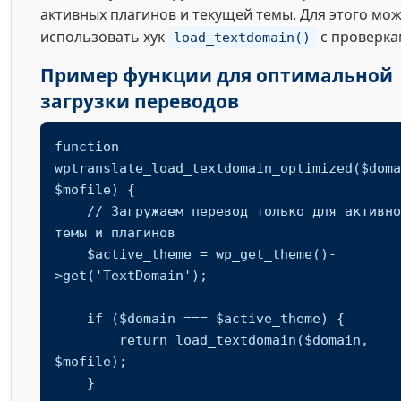
активных плагинов и текущей темы. Для этого мо
использовать хук
с проверка
load_textdomain()
Пример функции для оптимальной
загрузки переводов
function 
wptranslate_load_textdomain_optimized($doma
$mofile) {

    // Загружаем перевод только для активной 
темы и плагинов

    $active_theme = wp_get_theme()-
>get('TextDomain');

    if ($domain === $active_theme) {

        return load_textdomain($domain, 
$mofile);

    }
