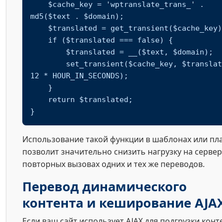
    $cache_key = 'wptranslate_trans_' . 
md5($text . $domain);

    $translated = get_transient($cache_key);

    if ($translated === false) {

        $translated = __($text, $domain);

        set_transient($cache_key, $translated, 
12 * HOUR_IN_SECONDS);

    }

    return $translated;

}
Использование такой функции в шаблонах или пл
позволит значительно снизить нагрузку на сервер
повторных вызовах одних и тех же переводов.
Перевод динамического
контента и кеширование AJA
Если ваш сайт использует AJAX для подгрузки конт