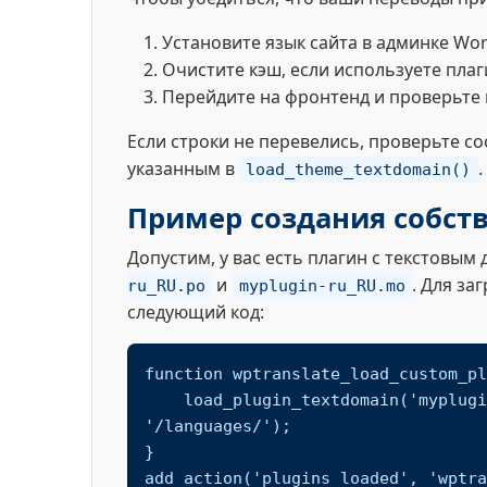
Установите язык сайта в админке Wo
Очистите кэш, если используете пла
Перейдите на фронтенд и проверьте 
Если строки не перевелись, проверьте с
указанным в
.
load_theme_textdomain()
Пример создания собств
Допустим, у вас есть плагин с текстовы
и
. Для за
ru_RU.po
myplugin-ru_RU.mo
следующий код:
function wptranslate_load_custom_pl
    load_plugin_textdomain('myplugin', false, dirname(plugin_basename(__FILE__)) . 
'/languages/');

}

add_action('plugins_loaded', 'wptra