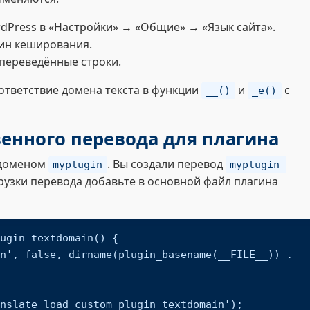
rdPress в «Настройки» → «Общие» → «Язык сайта».
гин кеширования.
переведённые строки.
оответствие домена текста в функции
и
с
__()
_e()
енного перевода для плагина
м доменом
. Вы создали перевод
myplugin
myplugin-
грузки перевода добавьте в основной файл плагина
ugin_textdomain() {

nslate_load_custom_plugin_textdomain');