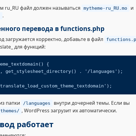
ом ru_RU файл должен называться
и
mytheme-ru_RU.mo
.
/
ного перевода в functions.php
од загружается корректно, добавьте в файл
functions.
late_ для функций:
eme_textdomain() {

translate_load_custom_theme_textdomain');
из папки
внутри дочерней темы. Если вы
/languages
, WordPress загрузит их автоматически.
/themes/
евод работает
именяются: