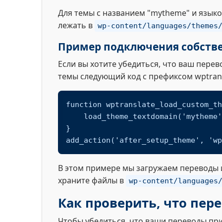
Для темы с названием "mytheme" и язык
лежать в
wp-content/languages/themes
Пример подключения собствен
Если вы хотите убедиться, что ваш перев
темы следующий код с префиксом wptrans
function wptranslate_load_custom_th
    load_theme_textdomain('mytheme', get_stylesheet_directory() . '/languages');

}

add_action('after_setup_theme', 'wp
В этом примере мы загружаем переводы 
храните файлы в
wp-content/languages
Как проверить, что пер
Чтобы убедиться, что ваши переводы пр