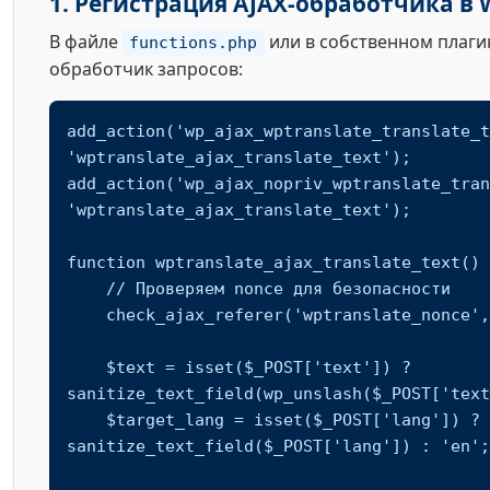
1. Регистрация AJAX-обработчика в 
В файле
или в собственном плаги
functions.php
обработчик запросов:
add_action('wp_ajax_wptranslate_translate_t
'wptranslate_ajax_translate_text');

add_action('wp_ajax_nopriv_wptranslate_tran
'wptranslate_ajax_translate_text');

function wptranslate_ajax_translate_text() 
    // Проверяем nonce для безопасности

    check_ajax_referer('wptranslate_nonce', 'security');

    $text = isset($_POST['text']) ? 
sanitize_text_field(wp_unslash($_POST['text
    $target_lang = isset($_POST['lang']) ? 
sanitize_text_field($_POST['lang']) : 'en';
