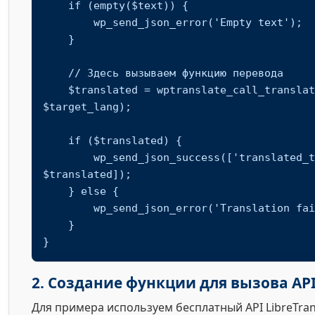
    if (empty($text)) {

        wp_send_json_error('Empty text');

    }

    // Здесь вызываем функцию перевода

    $translated = wptranslate_call_translate_api($text, 
$target_lang);

    if ($translated) {

        wp_send_json_success(['translated_text' => 
$translated]);

    } else {

        wp_send_json_error('Translation failed');

    }

}
2. Создание функции для вызова AP
Для примера используем бесплатный API LibreTran