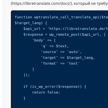
(https://libretranslate.com/docs/), который не треб
function wptranslate_call_translate_api($te
$target_lang) {

    $api_url = 'https://libretranslate.de/translate';

    $response = wp_remote_post($api_url, [

        'body' => [

            'q' => $text,

            'source' => 'auto',

            'target' => $target_lang,

            'format' => 'text'

        ]

    ]);

    if (is_wp_error($response)) {

        return false;

    }
