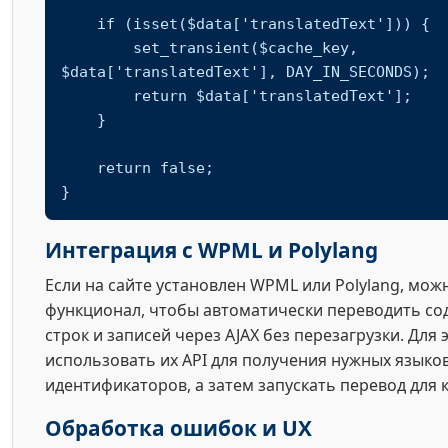
    if (isset($data['translatedText'])) {

        set_transient($cache_key, 
$data['translatedText'], DAY_IN_SECONDS);

        return $data['translatedText'];

    }

    return false;

}
Интеграция с WPML и Polylang
Если на сайте установлен WPML или Polylang, мо
функционал, чтобы автоматически переводить со
строк и записей через AJAX без перезагрузки. Для 
использовать их API для получения нужных языков
идентификаторов, а затем запускать перевод для 
Обработка ошибок и UX