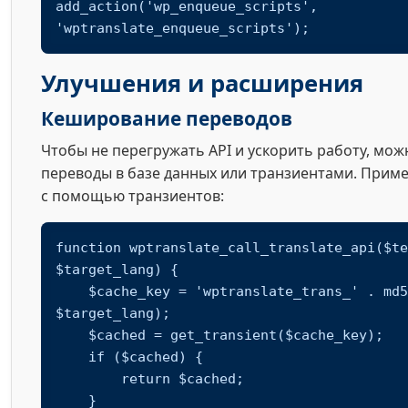
add_action('wp_enqueue_scripts', 
'wptranslate_enqueue_scripts');
Улучшения и расширения
Кеширование переводов
Чтобы не перегружать API и ускорить работу, мо
переводы в базе данных или транзиентами. Прим
с помощью транзиентов:
function wptranslate_call_translate_api($te
$target_lang) {

    $cache_key = 'wptranslate_trans_' . md5($text . 
$target_lang);

    $cached = get_transient($cache_key);

    if ($cached) {

        return $cached;

    }
