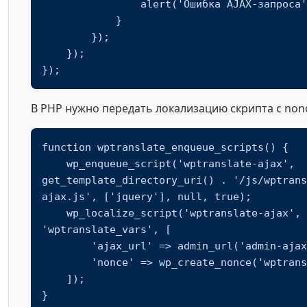
                alert('Ошибка AJAX-запроса');

            }

        });

    });

});
В PHP нужно передать локализацию скрипта с nonc
function wptranslate_enqueue_scripts() {

    wp_enqueue_script('wptranslate-ajax', 
get_template_directory_uri() . '/js/wptrans
ajax.js', ['jquery'], null, true);

    wp_localize_script('wptranslate-ajax', 
'wptranslate_vars', [

        'ajax_url' => admin_url('admin-ajax.php'),

        'nonce' => wp_create_nonce('wptranslate_nonce')

    ]);

}
