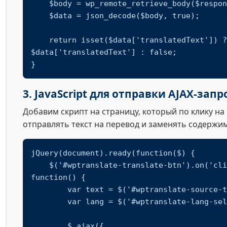
    $body = wp_remote_retrieve_body($response);

    $data = json_decode($body, true);

    return isset($data['translatedText']) ? 
$data['translatedText'] : false;

}
3. JavaScript для отправки AJAX-запр
Добавим скрипт на страницу, который по клику на
отправлять текст на перевод и заменять содержи
jQuery(document).ready(function($) {

    $('#wptranslate-translate-btn').on('click', 
function() {

        var text = $('#wptranslate-source-text').text();

        var lang = $('#wptranslate-lang-select').val();

        $.ajax({
