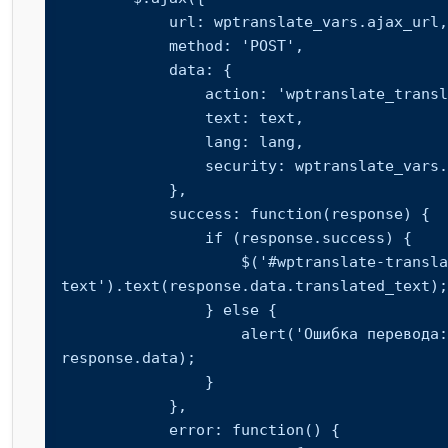
            url: wptranslate_vars.ajax_url,

            method: 'POST',

            data: {

                action: 'wptranslate_translate_text',

                text: text,

                lang: lang,

                security: wptranslate_vars.nonce

            },

            success: function(response) {

                if (response.success) {

                    $('#wptranslate-translated-
text').text(response.data.translated_text);

                } else {

                    alert('Ошибка перевода: ' + 
response.data);

                }

            },

            error: function() {
