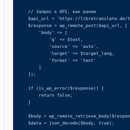
    // Запрос к API, как ранее

    $api_url = 'https://libretranslate.de/translate';

    $response = wp_remote_post($api_url, [

        'body' => [

            'q' => $text,

            'source' => 'auto',

            'target' => $target_lang,

            'format' => 'text'

        ]

    ]);

    if (is_wp_error($response)) {

        return false;

    }

    $body = wp_remote_retrieve_body($response);

    $data = json_decode($body, true);
